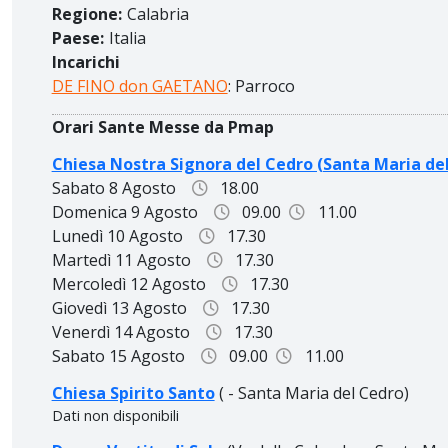
Regione:
Calabria
Paese:
Italia
Incarichi
DE FINO don GAETANO
: Parroco
Orari Sante Messe da Pmap
Chiesa Nostra Signora del Cedro (Santa Maria de
Sabato 8 Agosto
18.00
Domenica 9 Agosto
09.00
11.00
Lunedì 10 Agosto
17.30
Martedì 11 Agosto
17.30
Mercoledì 12 Agosto
17.30
Giovedì 13 Agosto
17.30
Venerdì 14 Agosto
17.30
Sabato 15 Agosto
09.00
11.00
Chiesa Spirito Santo
( - Santa Maria del Cedro)
Dati non disponibili