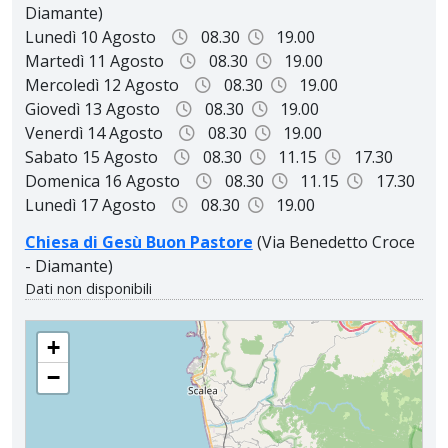
Diamante)
Lunedì 10 Agosto
08.30
19.00
Martedì 11 Agosto
08.30
19.00
Mercoledì 12 Agosto
08.30
19.00
Giovedì 13 Agosto
08.30
19.00
Venerdì 14 Agosto
08.30
19.00
Sabato 15 Agosto
08.30
11.15
17.30
Domenica 16 Agosto
08.30
11.15
17.30
Lunedì 17 Agosto
08.30
19.00
Chiesa di Gesù Buon Pastore
(Via Benedetto Croce
- Diamante)
Dati non disponibili
PARROCCHIA SAN BIAGIO VESCOVO E MARTIRE
+
−