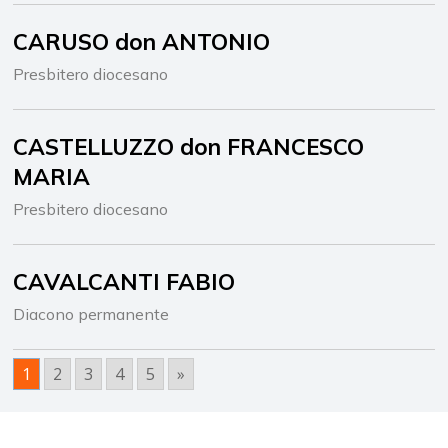
CARUSO don ANTONIO
Presbitero diocesano
CASTELLUZZO don FRANCESCO
MARIA
Presbitero diocesano
CAVALCANTI FABIO
Diacono permanente
1
2
3
4
5
»
Navigazione
articoli