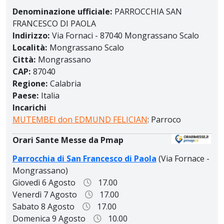
Denominazione ufficiale:
PARROCCHIA SAN
FRANCESCO DI PAOLA
Indirizzo:
Via Fornaci - 87040 Mongrassano Scalo
Località:
Mongrassano Scalo
Città:
Mongrassano
CAP:
87040
Regione:
Calabria
Paese:
Italia
Incarichi
MUTEMBEI don EDMUND FELICIAN
: Parroco
Orari Sante Messe da Pmap
Parrocchia di San Francesco di Paola
(Via Fornace -
Mongrassano)
Giovedì 6 Agosto
17.00
Venerdì 7 Agosto
17.00
Sabato 8 Agosto
17.00
Domenica 9 Agosto
10.00