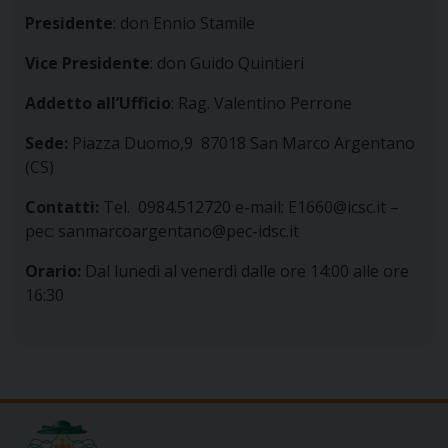
Presidente
: don Ennio Stamile
Vice Presidente
: don Guido Quintieri
Addetto all’Ufficio
: Rag. Valentino Perrone
Sede:
Piazza Duomo,9 87018 San Marco Argentano
(CS)
Contatti:
Tel. 0984.512720 e-mail: E1660@icsc.it –
pec: sanmarcoargentano@pec-idsc.it
Orario:
Dal lunedì al venerdì dalle ore 14:00 alle ore
16:30