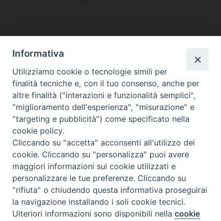
CONTATTACI
Informativa
Utilizziamo cookie o tecnologie simili per
finalità tecniche e, con il tuo consenso, anche per
MODULISTICA
altre finalità ("interazioni e funzionalità semplici",
"miglioramento dell'esperienza", "misurazione" e
"targeting e pubblicità") come specificato nella
WEBMAIL
cookie policy.
Cliccando su "accetta" acconsenti all'utilizzo dei
cookie. Cliccando su "personalizza" puoi avere
maggiori informazioni sui cookie utilizzati e
RENDICONTO 8X1000
personalizzare le tue preferenze. Cliccando su
"rifiuta" o chiudendo questa informativa proseguirai
PRIVACY E COOKIE POLICY
la navigazione installando i soli cookie tecnici.
Preferenze Cookie
Ulteriori informazioni sono disponibili nella
cookie