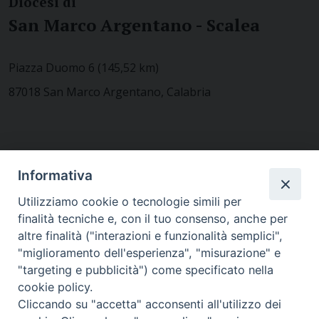
Diocesi di
San Marco Argentano - Scalea
Piazza Duomo 6 (145,52 km)
87018 San Marco Argentano, Calabria
CONTATTACI
Informativa
Utilizziamo cookie o tecnologie simili per
finalità tecniche e, con il tuo consenso, anche per
MODULISTICA
altre finalità ("interazioni e funzionalità semplici",
"miglioramento dell'esperienza", "misurazione" e
"targeting e pubblicità") come specificato nella
WEBMAIL
cookie policy.
Cliccando su "accetta" acconsenti all'utilizzo dei