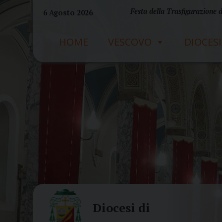
Skip
Festa della Trasfigurazione 
6 Agosto 2026
to
content
HOME
VESCOVO
DIOCESI
Diocesi di