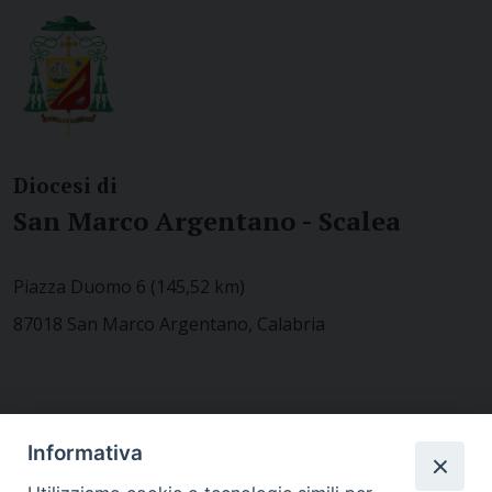
Diocesi di
San Marco Argentano - Scalea
Piazza Duomo 6 (145,52 km)
87018 San Marco Argentano, Calabria
CONTATTACI
Informativa