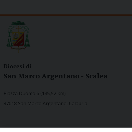
Diocesi di
San Marco Argentano - Scalea
Piazza Duomo 6 (145,52 km)
87018 San Marco Argentano, Calabria
CONTATTACI