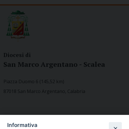
Diocesi di
San Marco Argentano - Scalea
Piazza Duomo 6 (145,52 km)
87018 San Marco Argentano, Calabria
CONTATTACI
Informativa