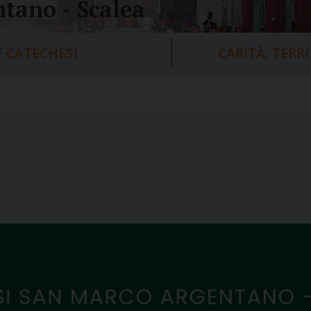
tano - Scalea
 CATECHESI
CARITÀ, TERR