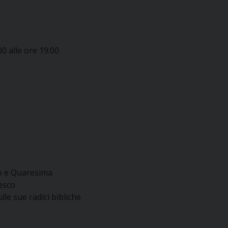
00 alle ore 19:00
to e Quaresima
cesco
lle sue radici bibliche