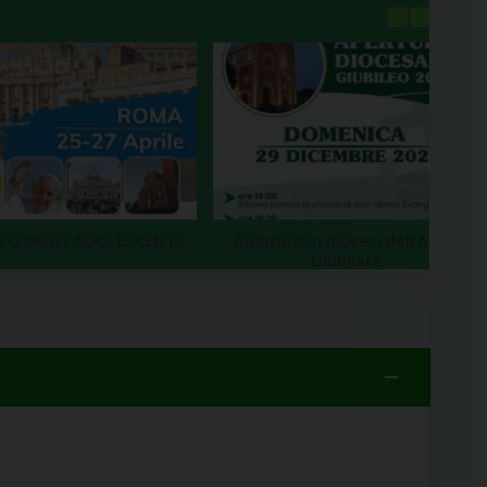
LEO DEGLI ADOLESCENTI
Apertura in diocesi dell’Anno
Giubilare