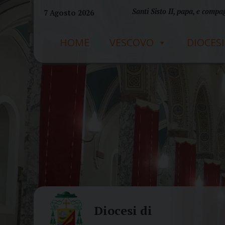
Skip
Santi Sisto II, papa, e compag
7 Agosto 2026
to
content
HOME
VESCOVO
DIOCESI
Diocesi di