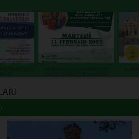
NO DELLA VITA
GIUBILEO DEGLI AMMALATI E
GIUBI
RATA
DEGLI OPERATORI SANITARI
LARI
)