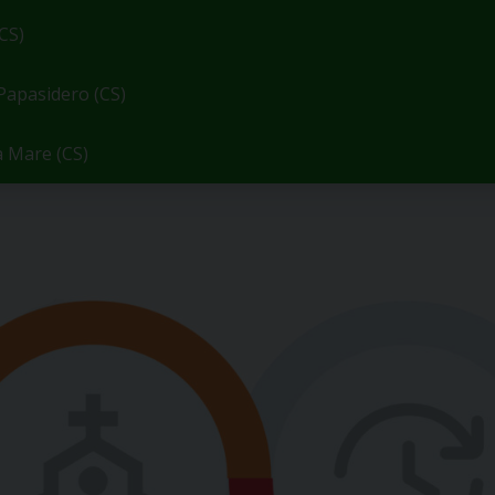
CS)
pasidero (CS)
Mare (CS)