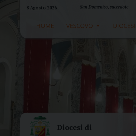
Skip
San Domenico, sacerdote
8 Agosto 2026
to
content
HOME
VESCOVO
DIOCESI
Diocesi di