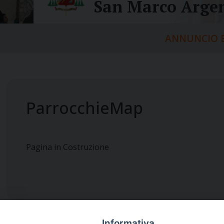
San Marco Argen
ANNUNCIO E
ParrocchieMap
Pagina in Costruzione
Informativa