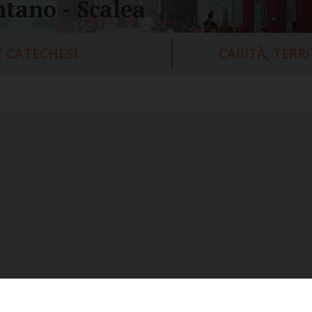
tano - Scalea
 CATECHESI
CARITÀ, TERR