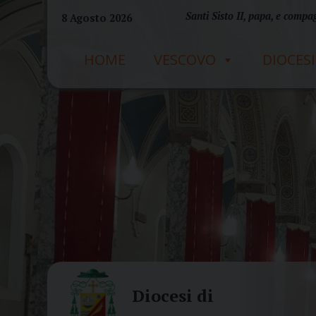
Skip
Santi Sisto II, papa, e compag
8 Agosto 2026
to
content
HOME
VESCOVO
DIOCESI
Diocesi di