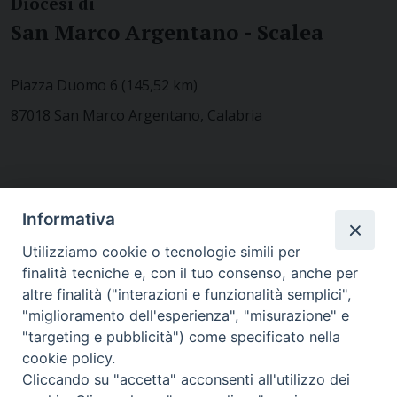
Diocesi di
San Marco Argentano - Scalea
Piazza Duomo 6 (145,52 km)
87018 San Marco Argentano, Calabria
CONTATTACI
Informativa
Utilizziamo cookie o tecnologie simili per
finalità tecniche e, con il tuo consenso, anche per
MODULISTICA
altre finalità ("interazioni e funzionalità semplici",
"miglioramento dell'esperienza", "misurazione" e
"targeting e pubblicità") come specificato nella
WEBMAIL
cookie policy.
Cliccando su "accetta" acconsenti all'utilizzo dei