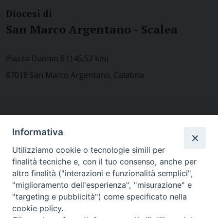
Diocesi di
San Marco Argentano - Scalea
Piazza Duomo 6 (145,52 km)
87018 San Marco Argentano, Calabria
CONTATTACI
Informativa
Utilizziamo cookie o tecnologie simili per
finalità tecniche e, con il tuo consenso, anche per
MODULISTICA
altre finalità ("interazioni e funzionalità semplici",
"miglioramento dell'esperienza", "misurazione" e
"targeting e pubblicità") come specificato nella
WEBMAIL
cookie policy.