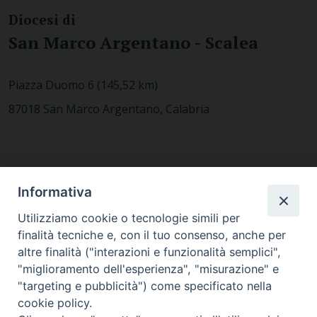
Diocesi di
San Marco Argentano - Scalea
Piazza Duomo 6 (145,52 km)
87018 San Marco Argentano, Calabria
CONTATTACI
Informativa
Utilizziamo cookie o tecnologie simili per
finalità tecniche e, con il tuo consenso, anche per
MODULISTICA
altre finalità ("interazioni e funzionalità semplici",
"miglioramento dell'esperienza", "misurazione" e
"targeting e pubblicità") come specificato nella
WEBMAIL
cookie policy.