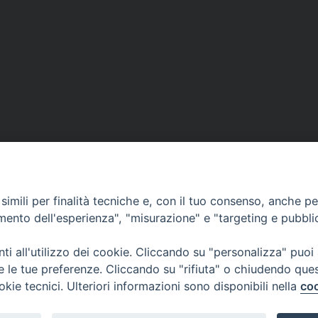
imili per finalità tecniche e, con il tuo consenso, anche per 
amento dell'esperienza", "misurazione" e "targeting e pubbli
ea
CONTATTACI
MODUL
i all'utilizzo dei cookie. Cliccando su "personalizza" puoi
re le tue preferenze. Cliccando su "rifiuta" o chiudendo que
okie tecnici. Ulteriori informazioni sono disponibili nella
coo
WEBMA