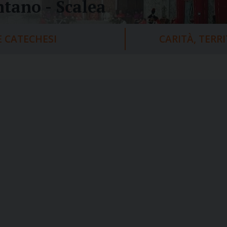
tano - Scalea
 CATECHESI
CARITÀ, TERR