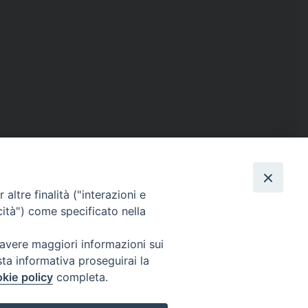
altre finalità ("interazioni e
cità") come specificato nella
ISTICA
RENDICONTO 8X1000
 avere maggiori informazioni sui
sta informativa proseguirai la
kie policy
completa.
IL
PRIVACY E COOKIE POLICY