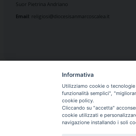
Suor Pietrina Andriano
Email
:
religiosi@diocesisanmarcoscalea.it
Informativa
Utilizziamo cookie o tecnologie s
funzionalità semplici", "miglior
Diocesi di
cookie policy.
San Marco Argentano - Scal
Cliccando su "accetta" acconsent
cookie utilizzati e personalizza
navigazione installando i soli co
Piazza Duomo 6 (145,52 km)