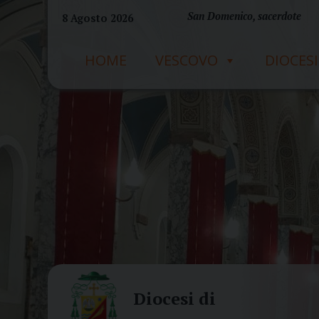
Skip
San Domenico, sacerdote
8 Agosto 2026
to
content
HOME
VESCOVO
DIOCESI
Diocesi di