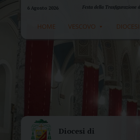
Skip
Festa della Trasfigurazione 
6 Agosto 2026
to
content
HOME
VESCOVO
DIOCESI
Diocesi di