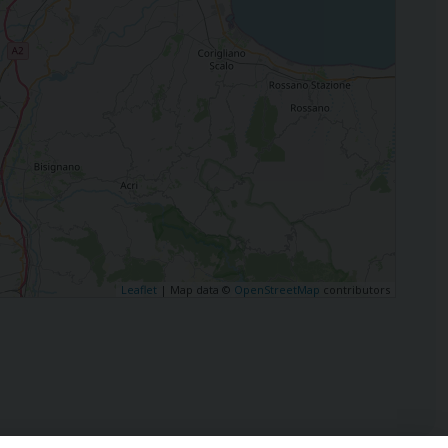
Leaflet
| Map data ©
OpenStreetMap
contributors