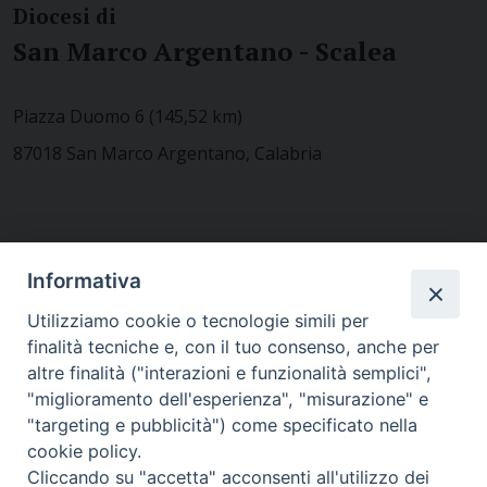
Diocesi di
San Marco Argentano - Scalea
Piazza Duomo 6 (145,52 km)
87018 San Marco Argentano, Calabria
CONTATTACI
Informativa
Utilizziamo cookie o tecnologie simili per
finalità tecniche e, con il tuo consenso, anche per
MODULISTICA
altre finalità ("interazioni e funzionalità semplici",
"miglioramento dell'esperienza", "misurazione" e
"targeting e pubblicità") come specificato nella
WEBMAIL
cookie policy.
Cliccando su "accetta" acconsenti all'utilizzo dei