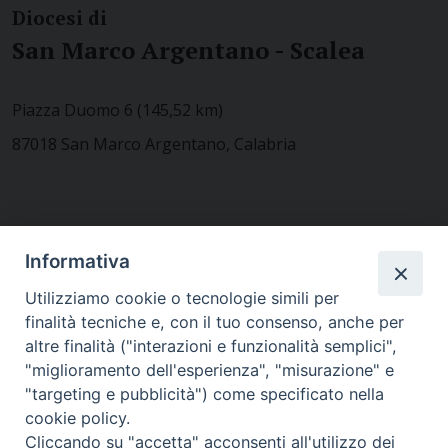
Diocesi di
San Marco Argentano - Scalea
Piazza Duomo 6 (145,52 km)
87018 San Marco Argentano, Calabria
CONTATTACI
Informativa
Utilizziamo cookie o tecnologie simili per
finalità tecniche e, con il tuo consenso, anche per
MODULISTICA
altre finalità ("interazioni e funzionalità semplici",
"miglioramento dell'esperienza", "misurazione" e
"targeting e pubblicità") come specificato nella
WEBMAIL
cookie policy.
Cliccando su "accetta" acconsenti all'utilizzo dei