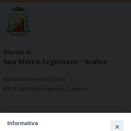
Diocesi di
San Marco Argentano - Scalea
Piazza Duomo 6 (145,52 km)
87018 San Marco Argentano, Calabria
CONTATTACI
Informativa