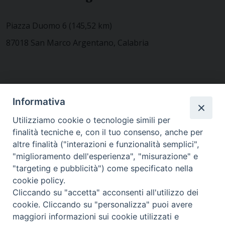
Piazza Duomo 6 (145,52 km)
87018 San Marco Argentano, Calabria
CONTATTACI
Informativa
Utilizziamo cookie o tecnologie simili per
finalità tecniche e, con il tuo consenso, anche per
MODULISTICA
altre finalità ("interazioni e funzionalità semplici",
"miglioramento dell'esperienza", "misurazione" e
"targeting e pubblicità") come specificato nella
WEBMAIL
cookie policy.
Cliccando su "accetta" acconsenti all'utilizzo dei
cookie. Cliccando su "personalizza" puoi avere
maggiori informazioni sui cookie utilizzati e
RENDICONTO 8X1000