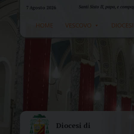
Skip
Santi Sisto II, papa, e compag
7 Agosto 2026
to
content
HOME
VESCOVO
DIOCESI
Diocesi di