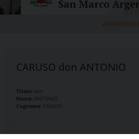
San Marco Argen
ANNUNCIO E
CARUSO don ANTONIO
Titolo:
don
Nome:
ANTONIO
Cognome:
CARUSO