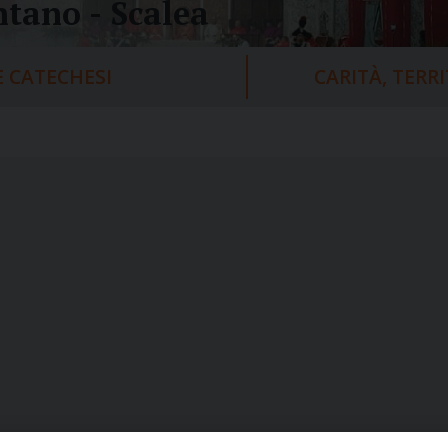
tano - Scalea
 CATECHESI
CARITÀ, TERR