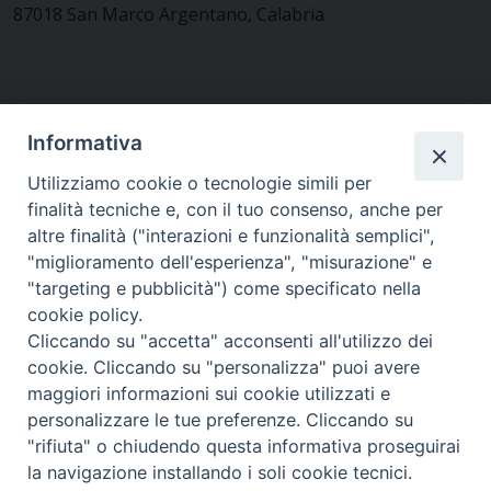
87018 San Marco Argentano, Calabria
CONTATTACI
Informativa
Utilizziamo cookie o tecnologie simili per
finalità tecniche e, con il tuo consenso, anche per
MODULISTICA
altre finalità ("interazioni e funzionalità semplici",
"miglioramento dell'esperienza", "misurazione" e
"targeting e pubblicità") come specificato nella
WEBMAIL
cookie policy.
Cliccando su "accetta" acconsenti all'utilizzo dei
cookie. Cliccando su "personalizza" puoi avere
maggiori informazioni sui cookie utilizzati e
RENDICONTO 8X1000
personalizzare le tue preferenze. Cliccando su
"rifiuta" o chiudendo questa informativa proseguirai
PRIVACY E COOKIE POLICY
la navigazione installando i soli cookie tecnici.