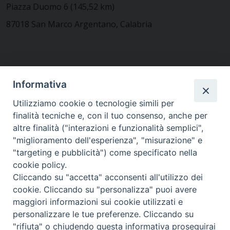
Piazza Duomo 6 (145,52 km)
87018 San Marco Argentano, Calabria
CONTATTACI
Informativa
Utilizziamo cookie o tecnologie simili per
finalità tecniche e, con il tuo consenso, anche per
MODULISTICA
altre finalità ("interazioni e funzionalità semplici",
"miglioramento dell'esperienza", "misurazione" e
"targeting e pubblicità") come specificato nella
WEBMAIL
cookie policy.
Cliccando su "accetta" acconsenti all'utilizzo dei
cookie. Cliccando su "personalizza" puoi avere
maggiori informazioni sui cookie utilizzati e
RENDICONTO 8X1000
personalizzare le tue preferenze. Cliccando su
"rifiuta" o chiudendo questa informativa proseguirai