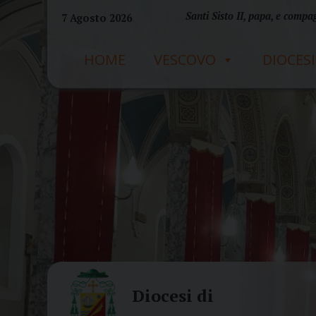
Skip
Santi Sisto II, papa, e compag
7 Agosto 2026
to
content
HOME
VESCOVO
DIOCESI
Diocesi di