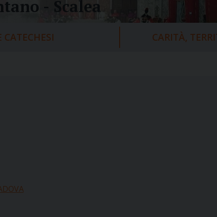
tano - Scalea
 CATECHESI
CARITÀ, TERR
PADOVA