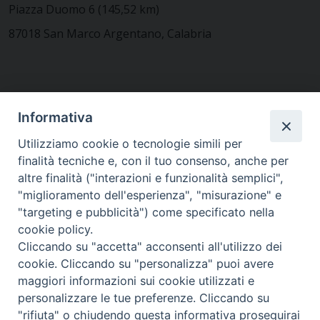
Piazza Duomo 6 (145,52 km)
87018 San Marco Argentano, Calabria
CONTATTACI
Informativa
Utilizziamo cookie o tecnologie simili per
finalità tecniche e, con il tuo consenso, anche per
MODULISTICA
altre finalità ("interazioni e funzionalità semplici",
"miglioramento dell'esperienza", "misurazione" e
"targeting e pubblicità") come specificato nella
WEBMAIL
cookie policy.
Cliccando su "accetta" acconsenti all'utilizzo dei
cookie. Cliccando su "personalizza" puoi avere
maggiori informazioni sui cookie utilizzati e
RENDICONTO 8X1000
personalizzare le tue preferenze. Cliccando su
"rifiuta" o chiudendo questa informativa proseguirai