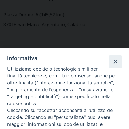
Piazza Duomo 6 (145,52 km)
87018 San Marco Argentano, Calabria
CONTATTACI
Informativa
Utilizziamo cookie o tecnologie simili per
finalità tecniche e, con il tuo consenso, anche per
MODULISTICA
altre finalità ("interazioni e funzionalità semplici",
"miglioramento dell'esperienza", "misurazione" e
"targeting e pubblicità") come specificato nella
WEBMAIL
cookie policy.
Cliccando su "accetta" acconsenti all'utilizzo dei
cookie. Cliccando su "personalizza" puoi avere
maggiori informazioni sui cookie utilizzati e
RENDICONTO 8X1000