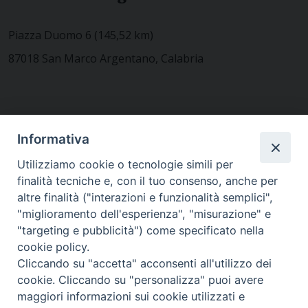
Piazza Duomo 6 (145,52 km)
87018 San Marco Argentano, Calabria
CONTATTACI
Informativa
Utilizziamo cookie o tecnologie simili per
finalità tecniche e, con il tuo consenso, anche per
MODULISTICA
altre finalità ("interazioni e funzionalità semplici",
"miglioramento dell'esperienza", "misurazione" e
"targeting e pubblicità") come specificato nella
WEBMAIL
cookie policy.
Cliccando su "accetta" acconsenti all'utilizzo dei
cookie. Cliccando su "personalizza" puoi avere
maggiori informazioni sui cookie utilizzati e
RENDICONTO 8X1000