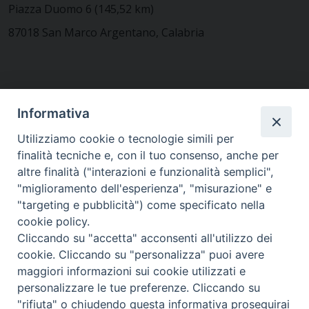
Piazza Duomo 6 (145,52 km)
87018 San Marco Argentano, Calabria
CONTATTACI
Informativa
Utilizziamo cookie o tecnologie simili per
finalità tecniche e, con il tuo consenso, anche per
MODULISTICA
altre finalità ("interazioni e funzionalità semplici",
"miglioramento dell'esperienza", "misurazione" e
"targeting e pubblicità") come specificato nella
WEBMAIL
cookie policy.
Cliccando su "accetta" acconsenti all'utilizzo dei
cookie. Cliccando su "personalizza" puoi avere
maggiori informazioni sui cookie utilizzati e
RENDICONTO 8X1000
personalizzare le tue preferenze. Cliccando su
"rifiuta" o chiudendo questa informativa proseguirai