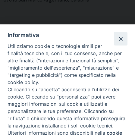
CONTATTACI
Informativa
Utilizziamo cookie o tecnologie simili per
finalità tecniche e, con il tuo consenso, anche per
MODULISTICA
altre finalità ("interazioni e funzionalità semplici",
"miglioramento dell'esperienza", "misurazione" e
"targeting e pubblicità") come specificato nella
WEBMAIL
cookie policy.
Cliccando su "accetta" acconsenti all'utilizzo dei
cookie. Cliccando su "personalizza" puoi avere
maggiori informazioni sui cookie utilizzati e
RENDICONTO 8X1000
personalizzare le tue preferenze. Cliccando su
"rifiuta" o chiudendo questa informativa proseguirai
PRIVACY E COOKIE POLICY
la navigazione installando i soli cookie tecnici.
Preferenze Cookie
Ulteriori informazioni sono disponibili nella
cookie