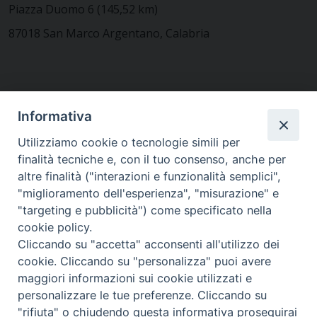
Piazza Duomo 6 (145,52 km)
87018 San Marco Argentano, Calabria
CONTATTACI
Informativa
Utilizziamo cookie o tecnologie simili per
finalità tecniche e, con il tuo consenso, anche per
MODULISTICA
altre finalità ("interazioni e funzionalità semplici",
"miglioramento dell'esperienza", "misurazione" e
"targeting e pubblicità") come specificato nella
WEBMAIL
cookie policy.
Cliccando su "accetta" acconsenti all'utilizzo dei
cookie. Cliccando su "personalizza" puoi avere
maggiori informazioni sui cookie utilizzati e
RENDICONTO 8X1000
personalizzare le tue preferenze. Cliccando su
"rifiuta" o chiudendo questa informativa proseguirai