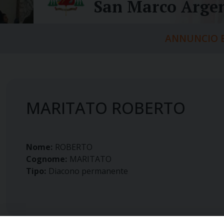
San Marco Argen
ANNUNCIO E
MARITATO ROBERTO
Nome:
ROBERTO
Cognome:
MARITATO
Tipo:
Diacono permanente