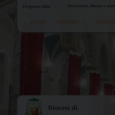
Skip
San Lorenzo, diacono e mart
10 Agosto 2026
to
content
HOME
VESCOVO
DIOCESI
Diocesi di