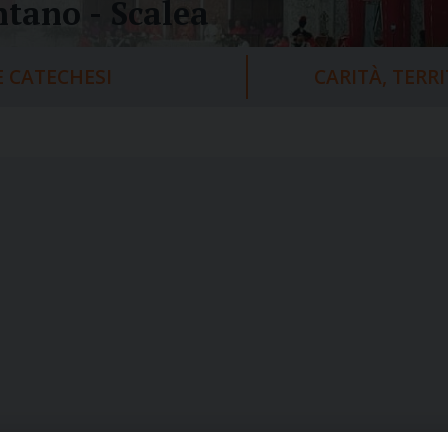
tano - Scalea
 CATECHESI
CARITÀ, TERR