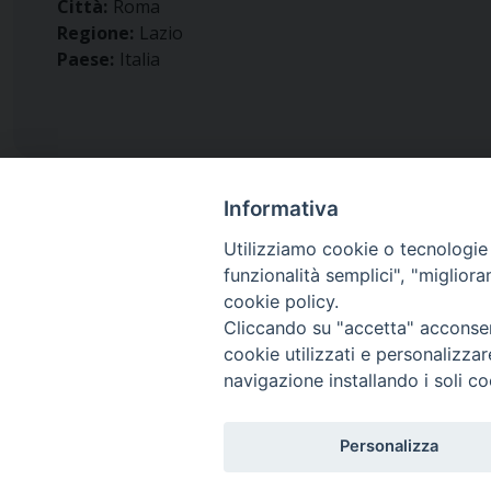
Città:
Roma
Regione:
Lazio
Paese:
Italia
Informativa
Utilizziamo cookie o tecnologie s
funzionalità semplici", "miglior
Diocesi di
cookie policy.
San Marco Argentano - Scal
Cliccando su "accetta" acconsent
cookie utilizzati e personalizza
navigazione installando i soli co
Piazza Duomo 6 (145,52 km)
87018 San Marco Argentano, Calabria
Personalizza