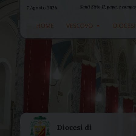
Skip
Santi Sisto II, papa, e compag
7 Agosto 2026
to
content
HOME
VESCOVO
DIOCESI
Diocesi di