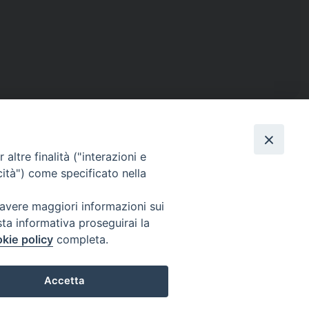
altre finalità ("interazioni e
cità") come specificato nella
ISTICA
RENDICONTO 8X1000
 avere maggiori informazioni sui
sta informativa proseguirai la
kie policy
completa.
IL
PRIVACY E COOKIE POLICY
Accetta
Preferenze Cookie