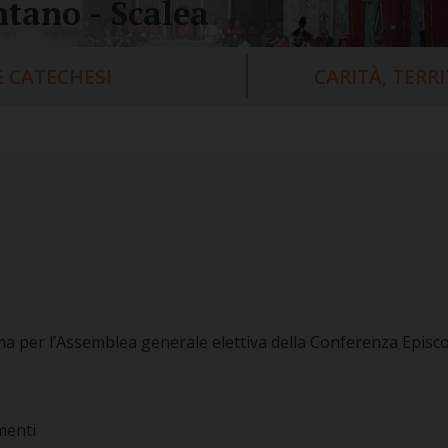
tano - Scalea
 CATECHESI
CARITÀ, TERR
a per l’Assemblea generale elettiva della Conferenza Episcop
menti