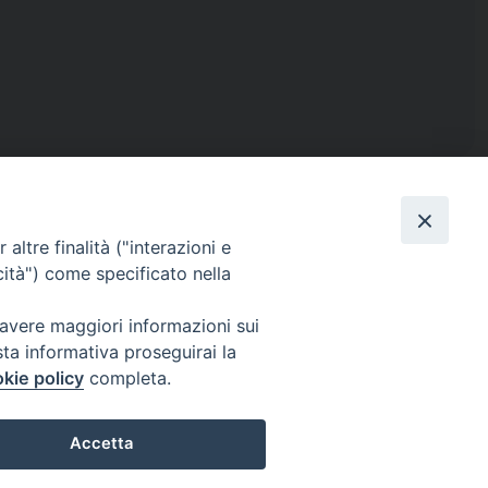
altre finalità ("interazioni e
cità") come specificato nella
ISTICA
RENDICONTO 8X1000
 avere maggiori informazioni sui
sta informativa proseguirai la
kie policy
completa.
IL
PRIVACY E COOKIE POLICY
Accetta
Preferenze Cookie