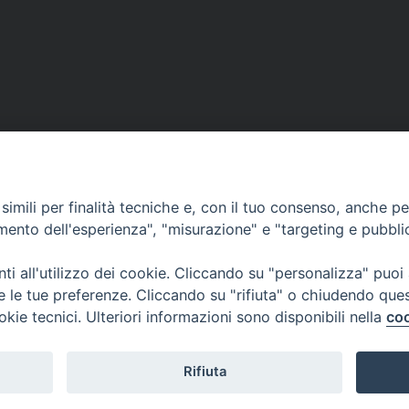
imili per finalità tecniche e, con il tuo consenso, anche per 
amento dell'esperienza", "misurazione" e "targeting e pubbli
ea
CONTATTACI
MODUL
i all'utilizzo dei cookie. Cliccando su "personalizza" puoi
re le tue preferenze. Cliccando su "rifiuta" o chiudendo que
okie tecnici. Ulteriori informazioni sono disponibili nella
coo
WEBMA
Rifiuta