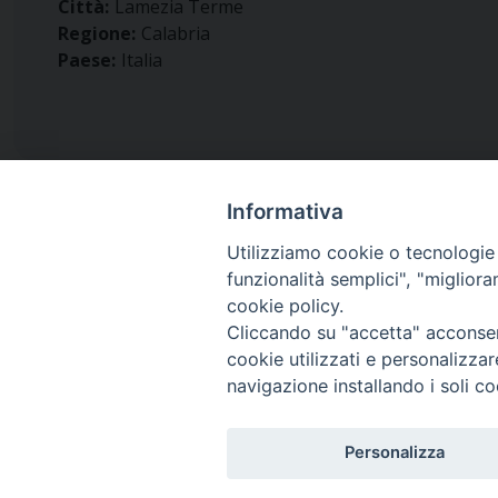
Città:
Lamezia Terme
Regione:
Calabria
Paese:
Italia
Informativa
Utilizziamo cookie o tecnologie s
funzionalità semplici", "miglior
Diocesi di
cookie policy.
San Marco Argentano - Scal
Cliccando su "accetta" acconsent
cookie utilizzati e personalizza
navigazione installando i soli co
Piazza Duomo 6 (145,52 km)
87018 San Marco Argentano, Calabria
Personalizza