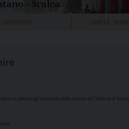
tano - Scalea
 CATECHESI
CARITÀ, TERR
nire
 a Lamezia gli incaricati delle diocesi di Calabria di Sovv
menti