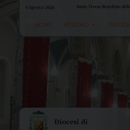
Skip
Santa Teresa Benedetta della
9 Agosto 2026
to
content
HOME
VESCOVO
DIOCESI
Diocesi di