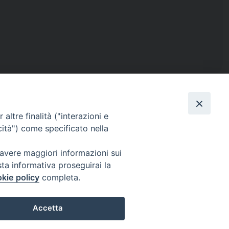
altre finalità ("interazioni e
cità") come specificato nella
ISTICA
RENDICONTO 8X1000
 avere maggiori informazioni sui
sta informativa proseguirai la
kie policy
completa.
IL
PRIVACY E COOKIE POLICY
Accetta
Preferenze Cookie