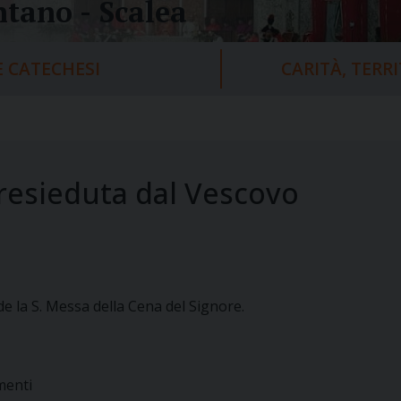
tano - Scalea
 CATECHESI
CARITÀ, TERR
resieduta dal Vescovo
e la S. Messa della Cena del Signore.
menti