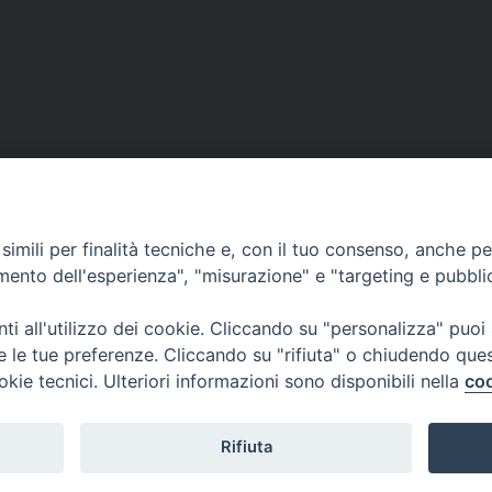
imili per finalità tecniche e, con il tuo consenso, anche per 
amento dell'esperienza", "misurazione" e "targeting e pubbli
ea
CONTATTACI
MODUL
i all'utilizzo dei cookie. Cliccando su "personalizza" puoi
re le tue preferenze. Cliccando su "rifiuta" o chiudendo que
okie tecnici. Ulteriori informazioni sono disponibili nella
coo
WEBMA
Rifiuta