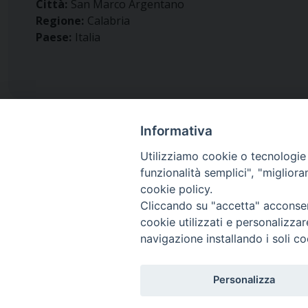
Città:
San Marco Argentano
Regione:
Calabria
Paese:
Italia
Informativa
Utilizziamo cookie o tecnologie s
funzionalità semplici", "miglior
Diocesi di
cookie policy.
San Marco Argentano - Scal
Cliccando su "accetta" acconsent
cookie utilizzati e personalizza
navigazione installando i soli co
Piazza Duomo 6 (145,52 km)
87018 San Marco Argentano, Calabria
Personalizza