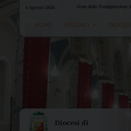
Skip
Festa della Trasfigurazione 
6 Agosto 2026
to
content
HOME
VESCOVO
DIOCESI
Diocesi di