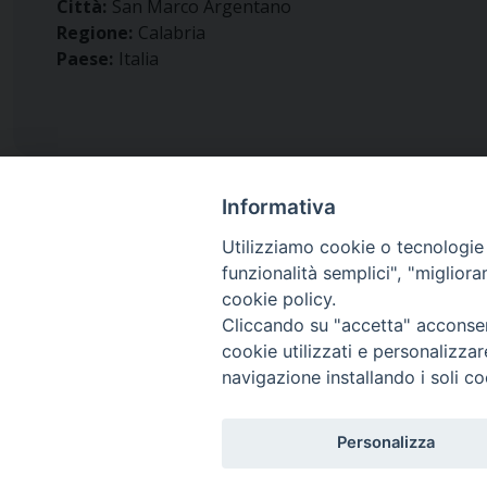
Città:
San Marco Argentano
Regione:
Calabria
Paese:
Italia
Informativa
Utilizziamo cookie o tecnologie s
funzionalità semplici", "miglior
Diocesi di
cookie policy.
San Marco Argentano - Scal
Cliccando su "accetta" acconsent
cookie utilizzati e personalizza
navigazione installando i soli co
Piazza Duomo 6 (145,52 km)
87018 San Marco Argentano, Calabria
Personalizza