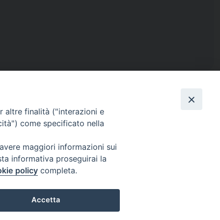
altre finalità ("interazioni e
cità") come specificato nella
ISTICA
RENDICONTO 8X1000
 avere maggiori informazioni sui
sta informativa proseguirai la
kie policy
completa.
IL
PRIVACY E COOKIE POLICY
Accetta
Preferenze Cookie