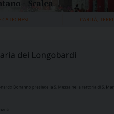
tano - Scalea
 CATECHESI
CARITÀ, TERR
Maria dei Longobardi
onardo Bonanno presiede la S. Messa nella rettoria di S. M
menti