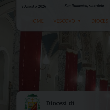
Skip
San Domenico, sacerdote
8 Agosto 2026
to
content
HOME
VESCOVO
DIOCESI
Diocesi di