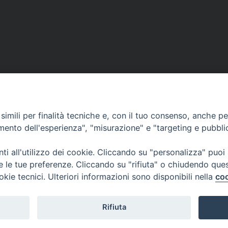
imili per finalità tecniche e, con il tuo consenso, anche per 
amento dell'esperienza", "misurazione" e "targeting e pubbli
ea
CONTATTACI
MODUL
i all'utilizzo dei cookie. Cliccando su "personalizza" puoi
re le tue preferenze. Cliccando su "rifiuta" o chiudendo que
okie tecnici. Ulteriori informazioni sono disponibili nella
coo
WEBMA
Rifiuta