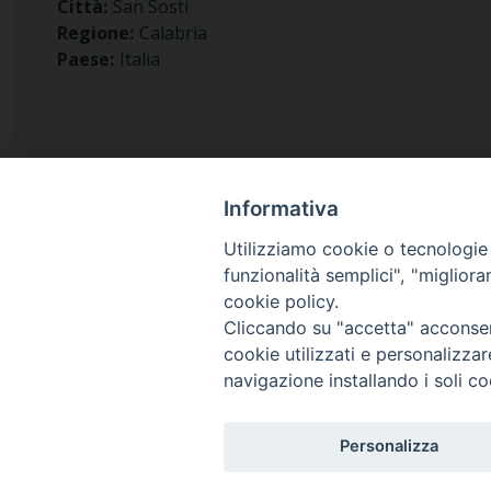
Città:
San Sosti
Regione:
Calabria
Paese:
Italia
Informativa
Utilizziamo cookie o tecnologie s
funzionalità semplici", "miglior
Diocesi di
cookie policy.
San Marco Argentano - Scal
Cliccando su "accetta" acconsent
cookie utilizzati e personalizza
navigazione installando i soli co
Piazza Duomo 6 (145,52 km)
87018 San Marco Argentano, Calabria
Personalizza