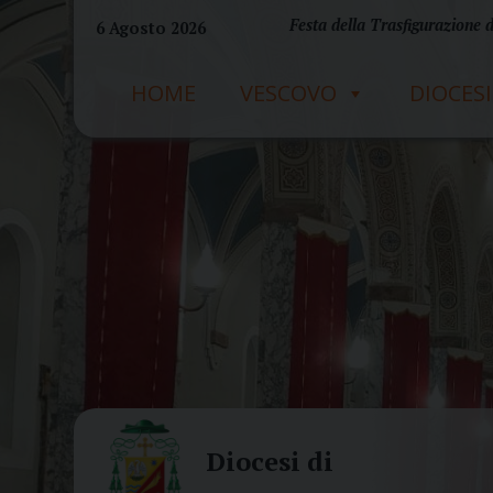
Skip
Festa della Trasfigurazione 
6 Agosto 2026
to
content
HOME
VESCOVO
DIOCESI
Diocesi di