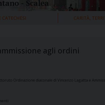
tano - Scalea
 CATECHESI
CARITÀ, TERR
ammissione agli ordini
Pettoruto Ordinazione diaconale di Vincenzo Lagatta e Ammissi
menti