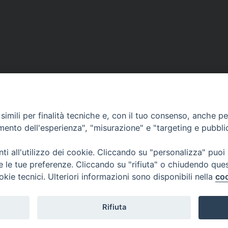
imili per finalità tecniche e, con il tuo consenso, anche per 
amento dell'esperienza", "misurazione" e "targeting e pubbli
ea
CONTATTACI
MODUL
i all'utilizzo dei cookie. Cliccando su "personalizza" puoi
re le tue preferenze. Cliccando su "rifiuta" o chiudendo que
okie tecnici. Ulteriori informazioni sono disponibili nella
coo
WEBMA
Rifiuta