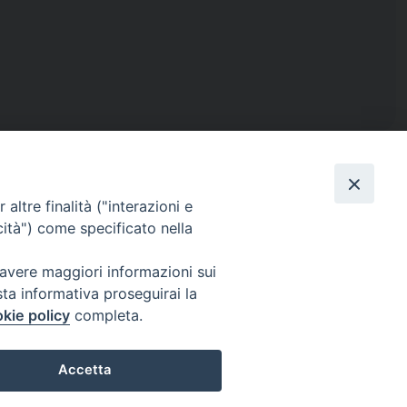
altre finalità ("interazioni e
cità") come specificato nella
ISTICA
RENDICONTO 8X1000
 avere maggiori informazioni sui
sta informativa proseguirai la
kie policy
completa.
IL
PRIVACY E COOKIE POLICY
Accetta
Preferenze Cookie