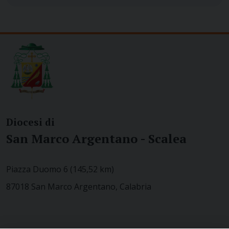
Diocesi di
San Marco Argentano - Scalea
Piazza Duomo 6 (145,52 km)
87018 San Marco Argentano, Calabria