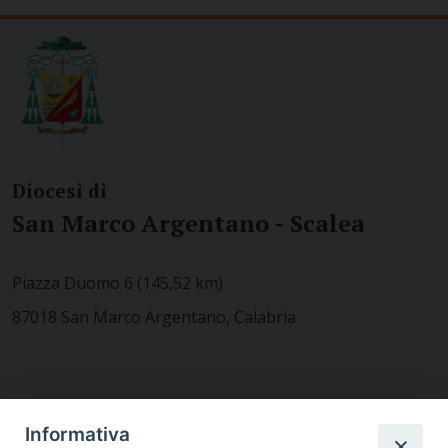
Diocesi di
San Marco Argentano - Scalea
Piazza Duomo 6 (145,52 km)
87018 San Marco Argentano, Calabria
CONTATTACI
Informativa