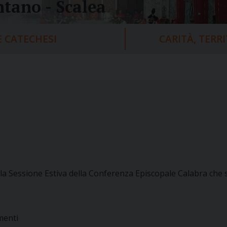
tano - Scalea
 CATECHESI
CARITÀ, TERR
lla Sessione Estiva della Conferenza Episcopale Calabra che s
menti