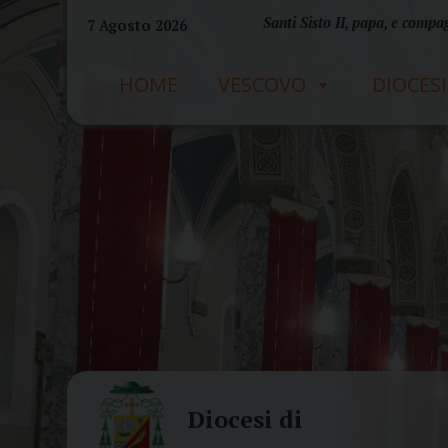
Skip
Santi Sisto II, papa, e compag
7 Agosto 2026
to
content
HOME
VESCOVO
DIOCESI
Diocesi di