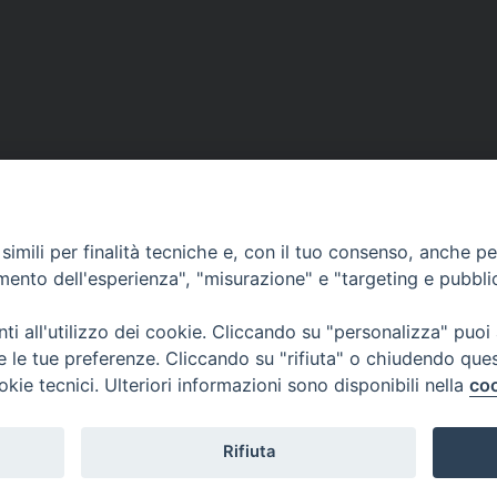
imili per finalità tecniche e, con il tuo consenso, anche per 
amento dell'esperienza", "misurazione" e "targeting e pubbli
ea
CONTATTACI
MODUL
i all'utilizzo dei cookie. Cliccando su "personalizza" puoi
re le tue preferenze. Cliccando su "rifiuta" o chiudendo que
okie tecnici. Ulteriori informazioni sono disponibili nella
coo
WEBMA
Rifiuta