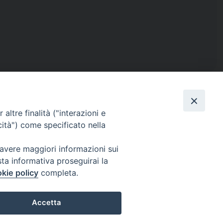
altre finalità ("interazioni e
cità") come specificato nella
ISTICA
RENDICONTO 8X1000
 avere maggiori informazioni sui
sta informativa proseguirai la
kie policy
completa.
IL
PRIVACY E COOKIE POLICY
Accetta
Preferenze Cookie