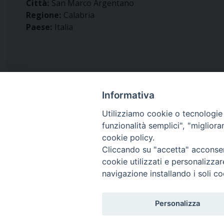
Città:
San Marco Argentano
Regione:
Calabria
Paese:
Italia
Informativa
Utilizziamo cookie o tecnologie s
funzionalità semplici", "miglior
Diocesi di
cookie policy.
San Marco Argentano - Scal
Cliccando su "accetta" acconsent
cookie utilizzati e personalizza
navigazione installando i soli co
Piazza Duomo 6 (145,52 km)
87018 San Marco Argentano, Calabria
Personalizza