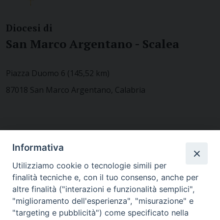
Diocesi di
San Marco Argentano - Scalea
Piazza Duomo 6 (145,52 km)
87018 San Marco Argentano, Calabria
CONTATTACI
Informativa
Utilizziamo cookie o tecnologie simili per
finalità tecniche e, con il tuo consenso, anche per
MODULISTICA
altre finalità ("interazioni e funzionalità semplici",
"miglioramento dell'esperienza", "misurazione" e
"targeting e pubblicità") come specificato nella
WEBMAIL