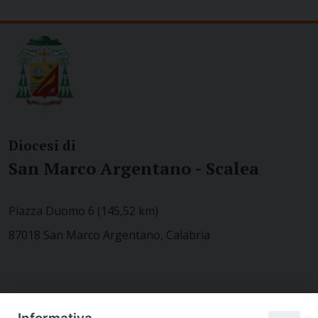
Diocesi di
San Marco Argentano - Scalea
Piazza Duomo 6 (145,52 km)
87018 San Marco Argentano, Calabria
CONTATTACI