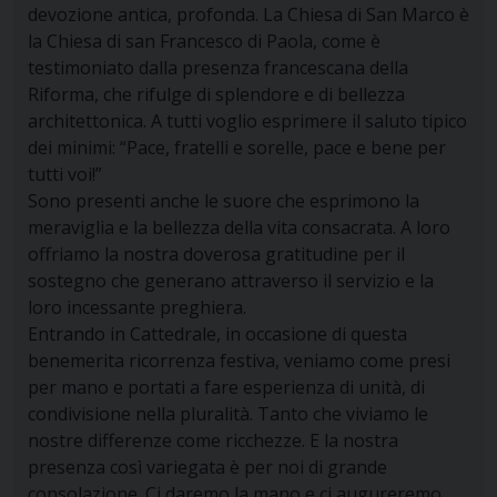
devozione antica, profonda. La Chiesa di San Marco è
la Chiesa di san Francesco di Paola, come è
testimoniato dalla presenza francescana della
Riforma, che rifulge di splendore e di bellezza
architettonica. A tutti voglio esprimere il saluto tipico
dei minimi: “Pace, fratelli e sorelle, pace e bene per
tutti voi!”
Sono presenti anche le suore che esprimono la
meraviglia e la bellezza della vita consacrata. A loro
offriamo la nostra doverosa gratitudine per il
sostegno che generano attraverso il servizio e la
loro incessante preghiera.
Entrando in Cattedrale, in occasione di questa
benemerita ricorrenza festiva, veniamo come presi
per mano e portati a fare esperienza di unità, di
condivisione nella pluralità. Tanto che viviamo le
nostre differenze come ricchezze. E la nostra
presenza così variegata è per noi di grande
consolazione. Ci daremo la mano e ci augureremo