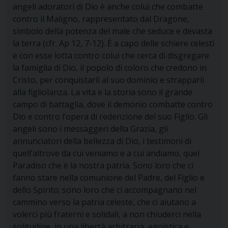
angeli adoratori di Dio è anche colui che
combatte
contro il Maligno
, rappresentato dal Dragone,
simbolo della potenza del male che seduce e devasta
la terra (cfr. Ap 12, 7-12). È a capo delle schiere celesti
e con esse lotta contro colui che cerca di disgregare
la famiglia di Dio, il popolo di coloro che credono in
Cristo, per conquistarli al suo dominio e strapparli
alla figliolanza. La vita e la storia sono il grande
campo di battaglia, dove il demonio combatte contro
Dio e contro l’opera di redenzione del suo Figlio. Gli
angeli sono i messaggeri della Grazia, gli
annunciatori della bellezza di Dio, i testimoni di
quell’altrove da cui veniamo e a cui andiamo, quel
Paradiso che è la nostra patria. Sono loro che ci
fanno stare nella comunione del Padre, del Figlio e
dello Spirito; sono loro che ci accompagnano nel
cammino verso la patria celeste, che ci aiutano a
volerci più fraterni e solidali, a non chiuderci nella
solitudine, in una libertà arbitraria, egoistica e