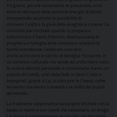
il Signore, perché nonostante le precarietà, sono
emerse nel cuore delle persone energie di bontà
insospettate; anzitutto la possibilità di
ritrovare l’unità e la gioia della preghiera insieme. La
comunità parrocchiale quando si prepara a
solennizzare il Santo Patrono, diventa scuola di
preghiera e famiglia dove rinnovare relazioni di
bontà vicendevole. Celebrare vuol dire
anche
accrescere lo spirito di famiglia
;
riscoprire
, in
un contesto culturale che tende ad uniformare tutto,
la
nostra identità
personale e comunitaria. Siamo un
popolo di fratelli, uniti dalla fede in Gesù Cristo e
impegnati, grazie a Lui, a costruire la Chiesa, come
fermento che lievita l’umanità e la civiltà dei popoli
del mondo.
La tradizione rappresenta l’arcangelo Michele con la
spada in mano e con i piedi che calpestano un drago.
La storia è costantemente minacciata dal disordine,