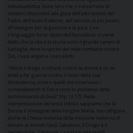
individualistica. Sono loro che ci sussurrano di
renderci disponibili alla
gioia
dell’adorazione del
Padre, dell’aiuto fraterno, del servizio ai più poveri,
all’impegno per la giustizia e la pace.
Con
il linguaggio forte, tipico dell’Apocalisse, ci viene
detto che la vita e la storia sono il grande campo di
battaglia, dove lo spirito del male combatte contro
Dio, i suoi angeli e i suoi eletti.
“Allora il drago si infuriò contro la donna e se ne
andò̀ a far guerra contro il resto della sua
discendenza, contro quelli che osservano i
comandamenti di Dio e sono in possesso della
testimonianza di Gesù̀” (Ap 12,17). Nella
interpretazione del testo biblico sappiamo che la
Donna è immagine della Vergine Maria, ma raffigura
anche la Chiesa investita della missione materna di
donare al mondo Gesù̀ Salvatore; il Drago è il
persecutore, il divisore. La lotta è una realtà̀