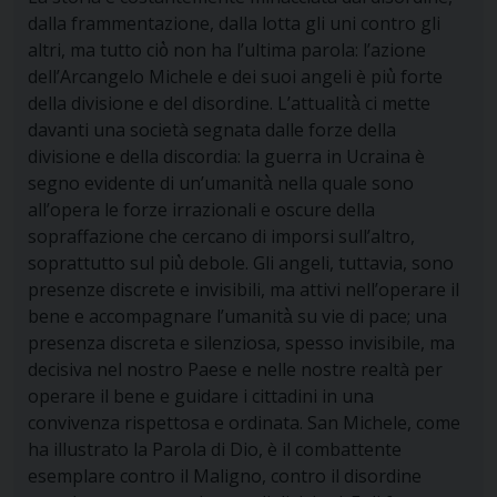
dalla frammentazione, dalla lotta gli uni contro gli
altri, ma tutto ciò̀ non ha l’ultima parola: l’azione
dell’Arcangelo Michele e dei suoi angeli è più̀ forte
della divisione e del disordine. L’attualità̀ ci mette
davanti una società segnata dalle forze della
divisione e della discordia: la guerra in Ucraina è
segno evidente di un’umanità̀ nella quale sono
all’opera le forze irrazionali e oscure della
sopraffazione che cercano di imporsi sull’altro,
soprattutto sul più̀ debole. Gli angeli, tuttavia, sono
presenze discrete e invisibili, ma attivi nell’operare il
bene e accompagnare l’umanità̀ su vie di pace; una
presenza discreta e silenziosa, spesso invisibile, ma
decisiva nel nostro Paese e nelle nostre realtà per
operare il bene e guidare i cittadini in una
convivenza rispettosa e ordinata.
San Michele, come
ha illustrato la Parola di Dio, è il combattente
esemplare contro il Maligno, contro il disordine