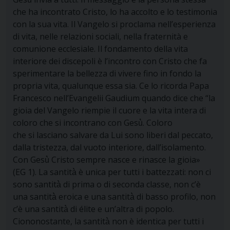
che ha incontrato Cristo, lo ha accolto e lo testimonia
con la sua vita. Il Vangelo si proclama nell’esperienza
di vita, nelle relazioni sociali, nella fraternità e
comunione ecclesiale. Il fondamento della vita
interiore dei discepoli è l’incontro con Cristo che fa
sperimentare la bellezza di vivere fino in fondo la
propria vita, qualunque essa sia. Ce lo ricorda Papa
Francesco nell’Evangelii Gaudium quando dice che “la
gioia del Vangelo riempie il cuore e la vita intera di
coloro che si incontrano con Gesù̀. Coloro
che si lasciano salvare da Lui sono liberi dal peccato,
dalla tristezza, dal vuoto interiore, dall’isolamento.
Con Gesù̀ Cristo sempre nasce e rinasce la gioia»
(EG 1). La santità̀ è unica per tutti i battezzati: non ci
sono santità̀ di prima o di seconda classe, non c’è
una santità̀ eroica e una santità̀ di basso profilo, non
c’è una santità̀ di élite e un’altra di popolo.
Ciononostante, la santità̀ non è identica per tutti i