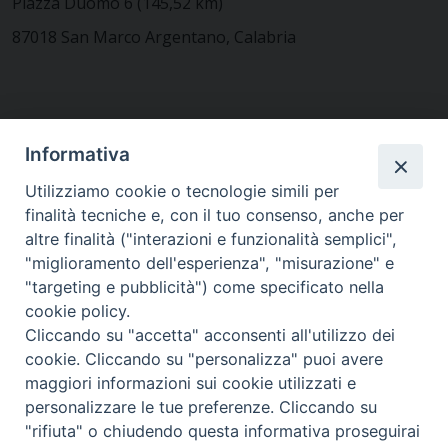
Piazza Duomo 6 (145,52 km)
87018 San Marco Argentano, Calabria
CONTATTACI
Informativa
Utilizziamo cookie o tecnologie simili per
finalità tecniche e, con il tuo consenso, anche per
MODULISTICA
altre finalità ("interazioni e funzionalità semplici",
"miglioramento dell'esperienza", "misurazione" e
"targeting e pubblicità") come specificato nella
WEBMAIL
cookie policy.
Cliccando su "accetta" acconsenti all'utilizzo dei
cookie. Cliccando su "personalizza" puoi avere
maggiori informazioni sui cookie utilizzati e
RENDICONTO 8X1000
personalizzare le tue preferenze. Cliccando su
"rifiuta" o chiudendo questa informativa proseguirai