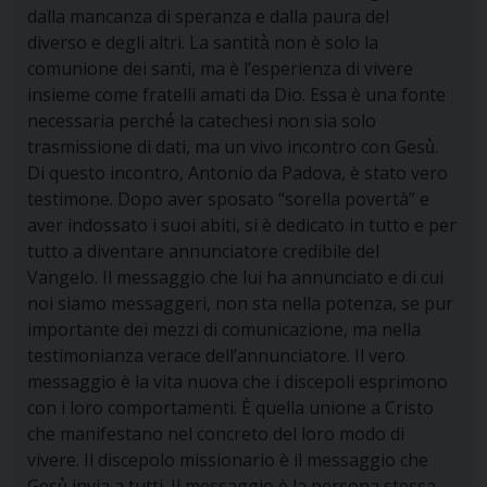
dalla mancanza di speranza e dalla paura del
diverso e degli altri. La santità̀ non è solo la
comunione dei santi, ma è l’esperienza di vivere
insieme come fratelli amati da Dio. Essa è una fonte
necessaria perché́ la catechesi non sia solo
trasmissione di dati, ma un vivo incontro con Gesù̀.
Di questo incontro, Antonio da Padova, è stato vero
testimone. Dopo aver sposato “sorella povertà” e
aver indossato i suoi abiti, si è dedicato in tutto e per
tutto a diventare annunciatore credibile del
Vangelo. Il messaggio che lui ha annunciato e di cui
noi siamo messaggeri, non sta nella potenza, se pur
importante dei mezzi di comunicazione, ma nella
testimonianza verace dell’annunciatore. Il vero
messaggio è la vita nuova che i discepoli esprimono
con i loro comportamenti. È quella unione a Cristo
che manifestano nel concreto del loro modo di
vivere. Il discepolo missionario è il messaggio che
Gesù̀ invia a tutti. Il messaggio è la persona stessa