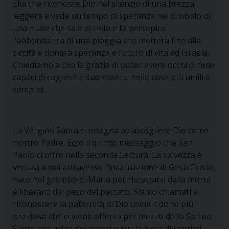
Elia che riconosce Dio nel silenzio di una brezza
leggera e vede un tempo di speranza nel simbolo di
una nube che sale al cielo e fa percepire
l’abbondanza di una pioggia che metterà fine alla
siccità e donerà speranza e futuro di vita ad Israele.
Chiediamo a Dio la grazia di poter avere occhi di fede
capaci di cogliere il suo esserci nelle cose più umili e
semplici.
La Vergine Santa ci insegna ad accogliere Dio come
nostro
Padre.
Ecco il quinto messaggio che San
Paolo ci offre nella seconda Lettura. La salvezza è
venuta a noi attraverso l’incarnazione di Gesù Cristo,
nato nel grembo di Maria per riscattarci dalla morte
e liberarci dal peso del peccato. Siamo chiamati a
riconoscere la paternità di Dio come il dono più
prezioso che ci viene offerto per mezzo dello Spirito
Santo che grida nei nostri cuori la gioia di sentirci