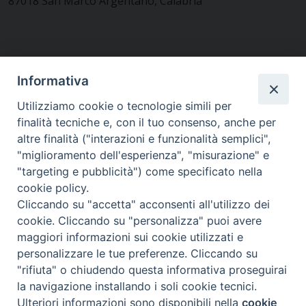
87018 San Marco Argentano, Calabria
CONTATTACI
Informativa
Utilizziamo cookie o tecnologie simili per
finalità tecniche e, con il tuo consenso, anche per
MODULISTICA
altre finalità ("interazioni e funzionalità semplici",
"miglioramento dell'esperienza", "misurazione" e
"targeting e pubblicità") come specificato nella
WEBMAIL
cookie policy.
Cliccando su "accetta" acconsenti all'utilizzo dei
cookie. Cliccando su "personalizza" puoi avere
maggiori informazioni sui cookie utilizzati e
RENDICONTO 8X1000
personalizzare le tue preferenze. Cliccando su
"rifiuta" o chiudendo questa informativa proseguirai
PRIVACY E COOKIE POLICY
la navigazione installando i soli cookie tecnici.
Preferenze Cookie
Ulteriori informazioni sono disponibili nella
cookie