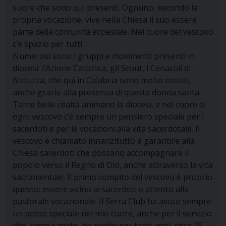
suore che sono qui presenti. Ognuno, secondo la
propria vocazione, vive nella Chiesa il suo essere
parte della comunità ecclesiale. Nel cuore del vescovo
c’è spazio per tutti.
Numerosi sono i gruppi e movimenti presenti in
diocesi: l’Azione Cattolica, gli Scout, i Cenacoli di
Natuzza, che qui in Calabria sono molto sentiti,
anche grazie alla presenza di questa donna santa.
Tante belle realtà animano la diocesi, e nel cuore di
ogni vescovo c’è sempre un pensiero speciale per i
sacerdoti e per le vocazioni alla vita sacerdotale. Il
vescovo è chiamato innanzitutto a garantire alla
Chiesa sacerdoti che possano accompagnare il
popolo verso il Regno di Dio, anche attraverso la vita
sacramentale. Il primo compito del vescovo è proprio
questo: essere vicino ai sacerdoti e attento alla
pastorale vocazionale. Il Serra Club ha avuto sempre
un posto speciale nel mio cuore, anche per il servizio
che, come sapete, ho svolto per tanti anni, circa 25,