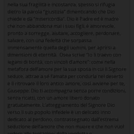
nella sua fragilità e incostanza, spesso si rifugia
dietro la parola “giustizia” dimenticando che Dio
chiede e dà “misericordia”. Dio è Padre ed è madre
che non abbandona mai i suoi figli; è amorevole,
pronto a sorregge, aiutare, accogliere, perdonare,
salvare, con una fedeltà che sorpassa
immensamente quella degli uomini, per aprirsi a
dimensioni di eternità. Osea scrive “Io li traevo con
legami di bontà, con vincoli d’amore”: come nella
metafora dell’amore per la sua sposa in cui il Signore
seduce, attrae a sé l’amata per condurla nel deserto
e lì ritrovare il loro antico amore, così avviene per te,
Giuseppe: Dio ti accompagna senza porre condizioni,
senza ricatti, con un amore libero donato
gratuitamente. L’atteggiamento del Signore Dio
verso il suo popolo infedele è un delicato inno
dedicato al perdono, contrassegnato dall’estrema
seduzione dell’amore che non muore e che non vuol
cedere alle tentazioni della vendetta e