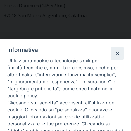
Piazza Duomo 6 (145,52 km)
87018 San Marco Argentano, Calabria
CONTATTACI
Informativa
Utilizziamo cookie o tecnologie simili per
finalità tecniche e, con il tuo consenso, anche per
MODULISTICA
altre finalità ("interazioni e funzionalità semplici",
"miglioramento dell'esperienza", "misurazione" e
"targeting e pubblicità") come specificato nella
WEBMAIL
cookie policy.
Cliccando su "accetta" acconsenti all'utilizzo dei
cookie. Cliccando su "personalizza" puoi avere
maggiori informazioni sui cookie utilizzati e
RENDICONTO 8X1000
personalizzare le tue preferenze. Cliccando su
"rifiuta" o chiudendo questa informativa proseguirai