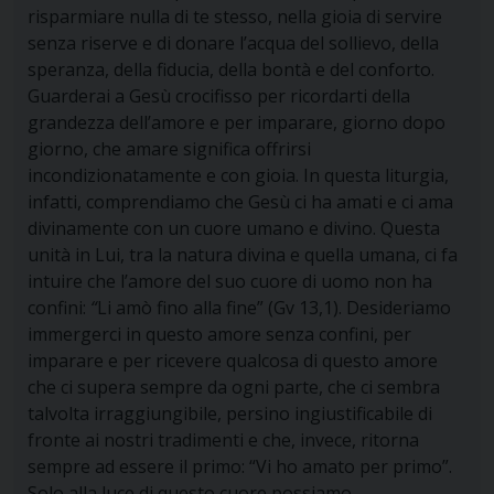
risparmiare nulla di te stesso, nella gioia di servire
senza riserve e di donare l’acqua del sollievo, della
speranza, della fiducia, della bontà e del conforto.
Guarderai a Gesù crocifisso per ricordarti della
grandezza dell’amore e per imparare, giorno dopo
giorno, che amare significa offrirsi
incondizionatamente e con gioia. In questa liturgia,
infatti, comprendiamo che Gesù ci ha amati e ci ama
divinamente con un cuore umano e divino. Questa
unità in Lui, tra la natura divina e quella umana, ci fa
intuire che l’amore del suo cuore di uomo non ha
confini:
“
Li amò fino alla fine”
(Gv 13,1). Desideriamo
immergerci in questo amore senza confini, per
imparare e per ricevere qualcosa di questo amore
che ci supera sempre da ogni parte, che ci sembra
talvolta irraggiungibile, persino ingiustificabile di
fronte ai nostri tradimenti e che, invece, ritorna
sempre ad essere il primo: “Vi ho amato per primo”.
Solo alla luce di questo cuore possiamo